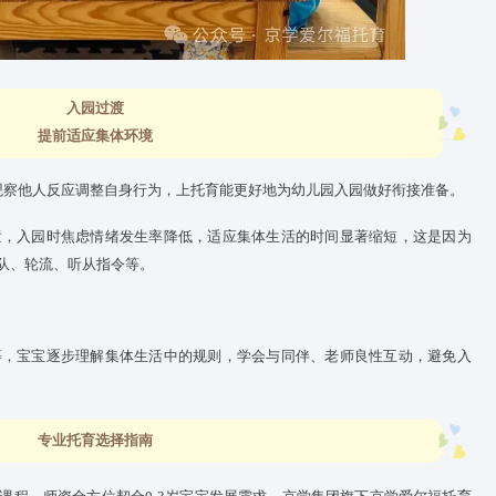
时间，帮助宝宝建立稳定生物钟，纠正家庭养育中可能存在的“作息
务”引导孩子做自己洗手、整理玩具、穿脱简单衣物等事情，让宝