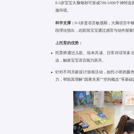
托育
中心
通过“渐进式分离”引
生环境的信任感。
集体环境中的同伴互动，如分享
识别他人情绪、表达自身需求，
02
0-3岁宝宝大脑每秒可形成700
激环境。
科学支撑：
0-3岁是语言敏感期
段理论指出，此阶段宝宝通过感
上托育的优势：