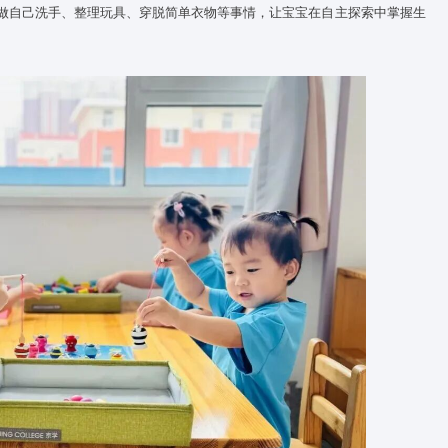
软质积木抓握、平衡垫游戏等活动，强化宝宝前庭觉与手眼协调
、串珠子等活动，锻炼大肌肉群与精细动作，其中“三指捏握”能
自理与规则意识
在自主探索中建立自信
-3岁是“自主vs羞怯怀疑”阶段，宝宝开始渴望独立，托育
中心
能
服务”产生兴趣，如自己吃饭、穿脱衣物，规律的作息与适度的自主
怯感。