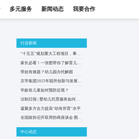
活
多元服务
新闻动态
我要合作
行业新闻
全面发展
“十五五”规划重大工程项目
0–3岁婴幼儿家庭
家长必看！一张图带你了解
贴申领
带娃有难题？幼儿园办托解
京学集团2025年园所创新与
会在京举办
学龄前儿童如何预防近视？
法制日报 | 婴幼儿托育服务
普惠优质？
凝聚多方合力提高“幼有所育