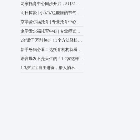
全国政协召开双周协商座谈会
绕“建立健全生育支持政策体
认知、社交、语言、运
中心动态
商议政 王沪宁主持
、游戏活动方案设计、
两家托育中心同步开启，8月3
前预报名登记，解锁专属福
明日惊蛰 | 小宝宝也能懂的
验课
蒙绘本，爸妈快收藏
京学爱尔福托育 | 专业托育
助力宝宝全面发展
京学爱尔福托育中心 | 专业
懂宝宝，更懂家长的心
2岁后千万别包办！3个方法
出生活“小能手”
新手爸妈必看！选托育机构
8点，少走90%弯路
语言爆发不是天生的！1-2岁
练，表达力甩开同龄人
1-3岁宝宝自主进食，磨人的
是“学不会”，而是踩错坑