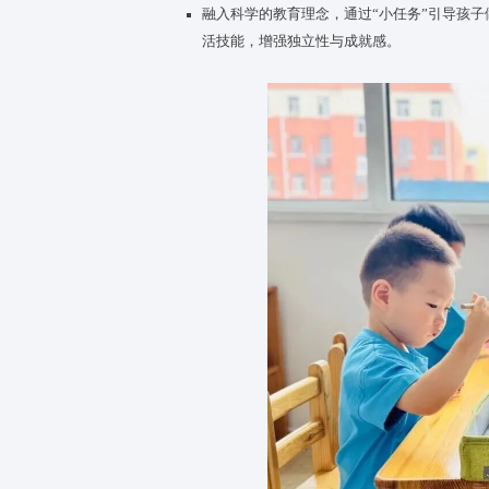
感统训练奠基：通过爬行隧道、
打基础。
动作能力进阶：设置平衡车、剪纸
重要前提。
04
埃里克森心理社会发展理论指出，1
科学支撑：
此阶段宝宝对“自我
信心，避免因“过度照料”产生羞
上托育的优势：