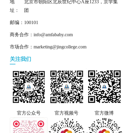
地
北京市朝阳区北辰世纪中心A座1233，京学集
址：
团
邮编：100101
商务合作：info@amfababy.com
市场合作：marketing@jingcollege.com
关注我们
官方公众号
官方视频号
官方微博