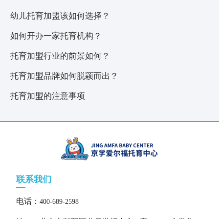
幼儿托育加盟该如何选择？
如何开办一家托育机构？
托育加盟行业的前景如何？
托育加盟品牌如何脱颖而出？
托育加盟的注意事项
联系我们
电话：
400-689-2598