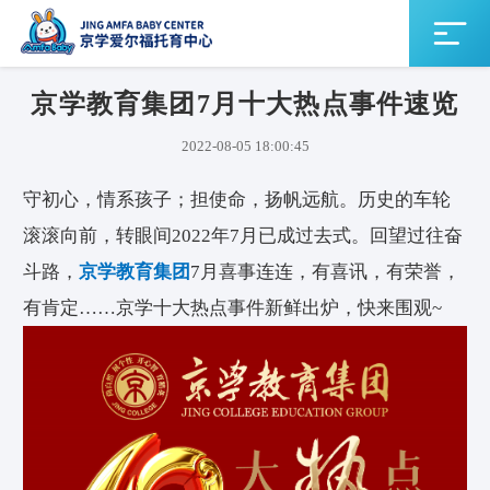
京学教育集团7月十大热点事件速览
2022-08-05 18:00:45
守初心，情系孩子；担使命，扬帆远航。历史的车轮
滚滚向前，转眼间2022年7月已成过去式。回望过往奋
斗路，
京学教育集团
7月喜事连连，有喜讯，有荣誉，
有肯定……京学十大热点事件新鲜出炉，快来围观~