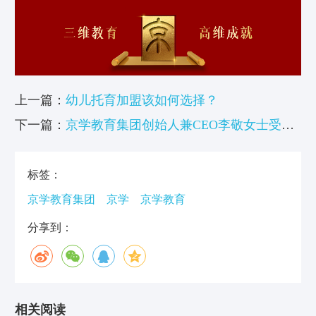
上一篇：
幼儿托育加盟该如何选择？
下一篇：
京学教育集团创始人兼CEO李敬女士受邀
参加全国托育服务省级师资培训
标签：
京学教育集团
京学
京学教育
分享到：
相关阅读