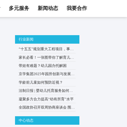
活
多元服务
新闻动态
我要合作
次成长
行业新闻
过宝宝的每
“十五五”规划重大工程项目
0–3岁婴幼儿家庭
家长必看！一张图带你了解
贴申领
带娃有难题？幼儿园办托解
京学集团2025年园所创新与
会在京举办
学龄前儿童如何预防近视？
法制日报 | 婴幼儿托育服务
普惠优质？
凝聚多方合力提高“幼有所育