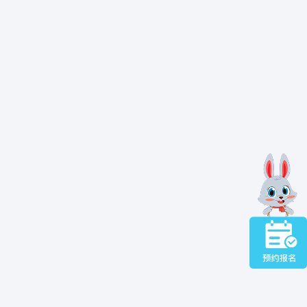
宝
哭闹没人及时哄、怕
”，而是用多元方式记
：看到
宝宝
自己拿着勺