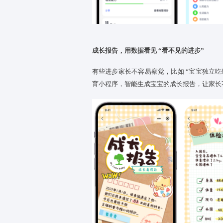
照片 / 短视频：捕捉 “高光瞬间” 
托育师会精选有意义的瞬间，如
上同步给家长，家长点开就能看
让 “涂鸦”“手工” 说出宝宝的想法
宝宝的涂鸦、黏土作品，不是 “随
贴满
宝宝
的作品或者让
宝宝
定期