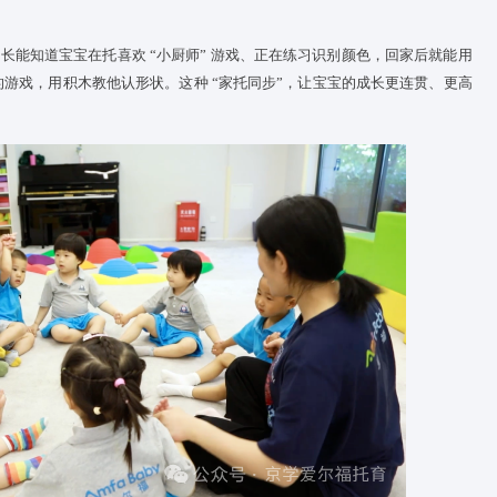
新技能；看到TA和同伴搭积木的视频，就放心TA融入了集体。不
力
朋友玩”—— 这些笼统的描述，远不如一张 “宝宝主动分享玩具” 
可视化记录不刻意 “摆拍”，只呈现真实瞬间，让家长清晰看到中心
育儿
观察日志”，家长能知道
宝宝
在托喜欢 “小厨师” 游戏、正在练习
 “假装做饭” 的游戏，用积木教他认形状。这种 “家托同步”，让
宝