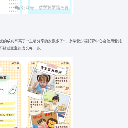
与 “日常小进步”
宝宝
的游戏、运动片段，进食、午休情况等内容，用照片、视频
到
宝宝
的快乐瞬间。
便画画”，而是他们表达想法的方式。中心会这样让作品 “说话”：
将作品带回家，通过作品，让家长了解
宝宝
在托的情况。