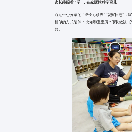
子吃饭的照片，就知道TA学会了
都有画面、有细节。
真实记录，比 “口头说” 更有说服
“
宝宝
今天表现很好”“很喜欢和小
育师唱儿歌” 的短视频有力量。
“会不会被敷衍” 的顾虑。
家长能跟着 “学”，在家延续科学
通过中心分享的 “成长记录表”“
相似的方式陪伴：比如和
宝宝
玩
效。