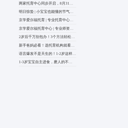
全国政协召开双周协商座谈会
绕“建立健全生育支持政策体
中心动态
商议政 王沪宁主持
两家托育中心同步开启，8月3
到吗？” 很多家长纠结
前预报名登记，解锁专属福
明日惊蛰 | 小宝宝也能懂的
验课
蒙绘本，爸妈快收藏
京学爱尔福托育 | 专业托育
都清晰可见，让送托变得
助力宝宝全面发展
京学爱尔福托育中心 | 专业
懂宝宝，更懂家长的心
2岁后千万别包办！3个方法
出生活“小能手”
新手爸妈必看！选托育机构
8点，少走90%弯路
语言爆发不是天生的！1-2岁
练，表达力甩开同龄人
1-3岁宝宝自主进食，磨人的
是“学不会”，而是踩错坑