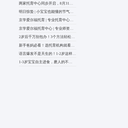
全国政协召开双周协商座谈会
绕“建立健全生育支持政策体
中心动态
商议政 王沪宁主持
两家托育中心同步开启，8月3
前预报名登记，解锁专属福
明日惊蛰 | 小宝宝也能懂的
验课
蒙绘本，爸妈快收藏
京学爱尔福托育 | 专业托育
助力宝宝全面发展
京学爱尔福托育中心 | 专业
懂宝宝，更懂家长的心
2岁后千万别包办！3个方法
出生活“小能手”
新手爸妈必看！选托育机构
8点，少走90%弯路
语言爆发不是天生的！1-2岁
练，表达力甩开同龄人
1-3岁宝宝自主进食，磨人的
减轻家庭生育养育
是“学不会”，而是踩错坑
极探索多样化普惠托