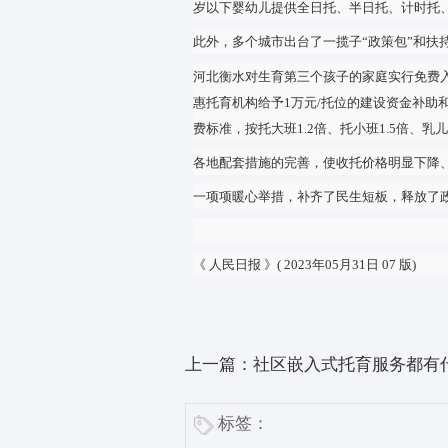
仍要继续在专业性、安全性方面
续化、专业化的服务和指导。
蓄力：政策法规和标准规范逐步
“满足大部分家庭期盼的方便可
是围绕托育服务‘房、人、资金
近年来，我国托育服务标准规范
标准、管理规范、登记和备案办
负责人和保育人员培训大纲等，
去年8月，国家发改委等部门联
如，中央预算内投资加大对养老
支持养老托育服务机构依托职业
今年3月，国家卫生健康委人口家
岁以下婴幼儿提供全日托、半日