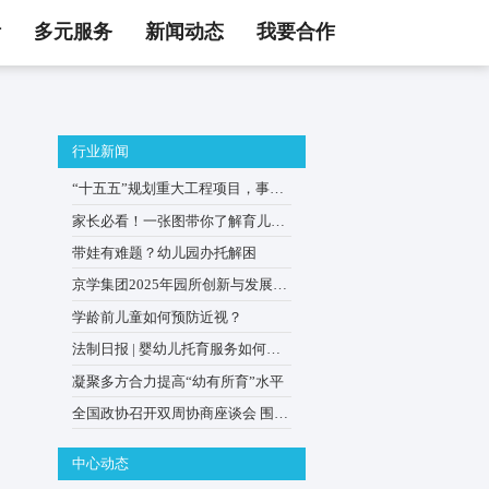
活
多元服务
新闻动态
我要合作
行业新闻
“十五五”规划重大工程项目
0–3岁婴幼儿家庭
家长必看！一张图带你了解
贴申领
带娃有难题？幼儿园办托解
京学集团2025年园所创新与
会在京举办
学龄前儿童如何预防近视？
法制日报 | 婴幼儿托育服务
普惠优质？
凝聚多方合力提高“幼有所育