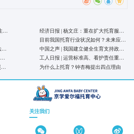
政策包”和扶持措施，在土地规划、财政支持、人才培养等方面，
庭实行免费入托，对第一个、第二个婴幼儿入托的家庭每月补助30
设资金补助和300—800元/人/月的运营补助；浙江温州参照当地
1.5倍、乳儿班2倍给予补助。
格明显下降、入托率明显提高，有效解决了广大婴幼儿家庭的急难
板，释放了政策红利，为满足人民群众多样化托育服务需求提供有
07 版)
服务都有什么？卫
下一篇：
经济日报 | 杨文