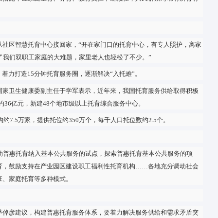
了民生短板，提升了千家万户的幸福感。
万户。 数据显示，我国有超过三成的婴幼儿家庭存在强烈的入托
了一定成效。鼓励普惠托育服务多元化发展，提高托育岗位人员技
强有力的政策措施，让家庭生育、养育、教育负担不断减轻，人民
约7.5万家
准时把孩子从社区智慧托育中心接回家，“开在家门口的托育中心
外面低，解决了我们双职工家庭的大难题，家里老人也轻松了不少。
育中心建设，着力打造15分钟托育服务圈，逐渐解决“入托难”。
推进会上，国家卫生健康委副主任于学军表示，近年来，我国托育
排中央预算内投资约36亿元，新建48个地市级以上托育综合服务中心。