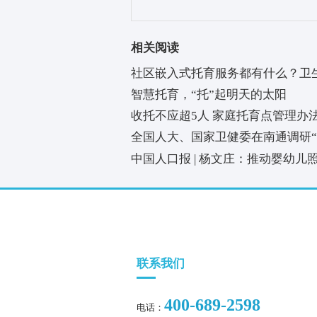
此外，多个城市出台了一揽子“
河北衡水对生育第三个孩子的家
惠托育机构给予1万元/托位的建
费标准，按托大班1.2倍、托小班
各地配套措施的完善，使收托价
一项项暖心举措，补齐了民生短
《 人民日报 》( 2023年05月31日 
上一篇：
社区嵌入式托育