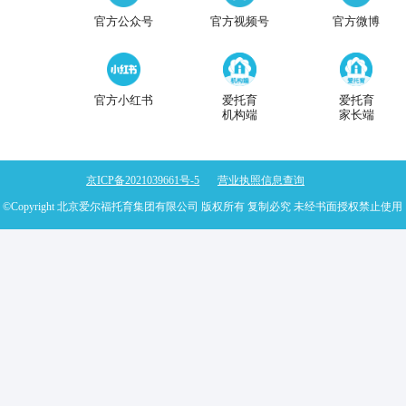
答案
务有效供给
分
什么？卫生健
经济日报 | 杨文庄：
有效供给
太阳
目前我国托育行业状况
何发力？
点管理办法发
中国之声 | 我国建立
体系 促进人口长期均
南通调研“托
工人日报 | 运营标准
单位办托育究竟路在何
推动婴幼儿照护
为什么上托育？钟杏梅