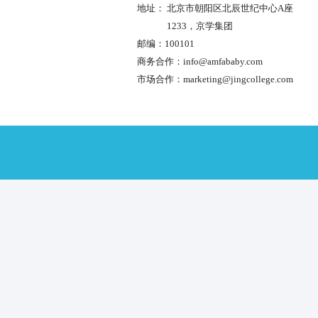
生健康委人口家庭司给出
标签：
相关阅读
社区嵌入式托育服务都有
康委人口家庭司给出答案
智慧托育，“托”起明天的
收托不应超5人 家庭托育
布
全国人大、国家卫健委在
育服务立法”工作
中国人口报 | 杨文庄：
服务事业高质量发展