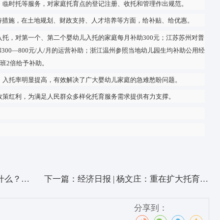
加大投入，从服务管理、配套设施、人才培养等方面多措并举，为
完善
及、价格可接受、质量有保障的托育服务需求，托育服务工作任务
’等关键节点，需要相关支持扶持政策落地落实。”茅倬彦说。
体系持续完善。2019年以来，国家卫生健康委会同有关部门制订
法、保育指导大纲、婴幼儿伤害预防指南、营养喂养指南、消防安
修订了保育师等托育相关国家职业技能标准。
合印发了《养老托育服务业纾困扶持若干政策措施》，有针对性地
托育设施建设支持力度，将养老托育设施建设项目纳入地方政府专
院校共建产教融合实训基地等。
庭司就《家庭托育点管理办法(试行)(征求意见稿)》公开征求意见
托、计时托、临时托等服务，对家庭托育点的登记注册、收托和管