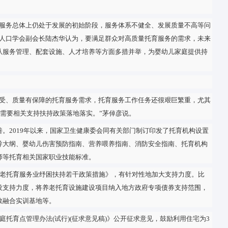
家发展改革委遴选出第一批全国婴幼儿照护服务示范城市，一些好
(乡镇卫生院)成立“科学育儿指导服务中心”，为辖区婴幼儿家庭和
东济南搭建托育信息平台，将机构管理、日程安排、营养膳食等环
职业院校开展战略合作，完善托育专业人才培养方案，全市7所院
智慧托育等新业态不断涌现——
现儿保医生签约全覆盖，针对婴幼儿营养与生长发育、心理行为等
建立规范有序、合力共治的托育服务行业综合监管体系，利用远程
慧托育平台，借助信息化手段提高托育的安全性和规范性，促进托
，但我国托育服务总体上仍处于发展的初始阶段，服务体系不健全
系教授、中国人口学会副会长陆杰华认为，要满足群众对高质量托