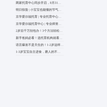
全国政协召开双周协商座谈会
，京学爱尔福托育中心
绕“建立健全生育支持政策体
育理念，让每一位低龄
中心动态
商议政 王沪宁主持
两家托育中心同步开启，8月3
前预报名登记，解锁专属福
明日惊蛰 | 小宝宝也能懂的
验课
蒙绘本，爸妈快收藏
京学爱尔福托育 | 专业托育
养目标，尊重婴幼儿的
助力宝宝全面发展
京学爱尔福托育中心 | 专业
懂宝宝，更懂家长的心
2岁后千万别包办！3个方法
出生活“小能手”
新手爸妈必看！选托育机构
子的先天气质、独特潜
坚实底色。
8点，少走90%弯路
语言爆发不是天生的！1-2岁
练，表达力甩开同龄人
1-3岁宝宝自主进食，磨人的
是“学不会”，而是踩错坑