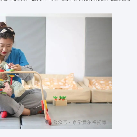
的成长环境
托育中心严格遵循婴幼儿安全建设标准，全方位排查、常态化巡
、零顾虑的成长空间。
华优秀传统文化元素，兼具安全性、启发性与文化性。让孩子在
魅力，在趣味探索中激发好奇心、专注力与求知欲，实现环境育人
子般依恋关系
被回应、被接纳。京学爱尔福托育中心坚持积极性回应式照护，尊
、细心、爱心陪伴孩子日常，通过一对一情感互动、及时的情绪
动作与小需求。
帮助孩子建立充足的安全感，构建亲密、信任、稳定的师幼关系