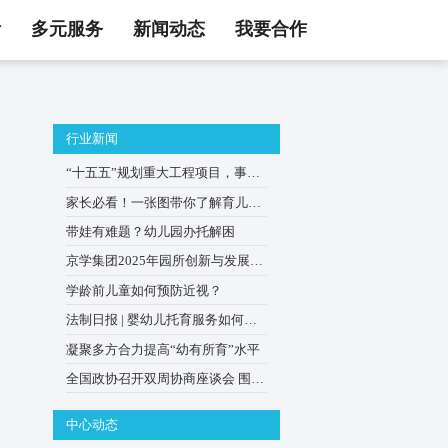
活
多元服务
新闻动态
我要合作
行业新闻
在这里
“十五五”规划重大工程项目
0–3岁婴幼儿家庭
家长必看！一张图带你了解
贴申领
带娃有难题？幼儿园办托解
京学集团2025年园所创新与
会在京举办
学龄前儿童如何预防近视？
法制日报 | 婴幼儿托育服务
普惠优质？
凝聚多方合力提高“幼有所育