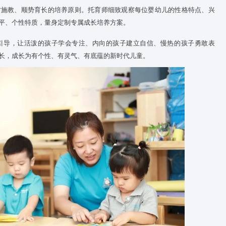
康
儿健
尔福托育中心将医学护理体系与托育保育深度融合，构建科学、
长档案，全程记录身体发育、情绪状态、生活习惯变化。严格落
疾病预防与预警机制，做到早观察、早发现、早干预。以专业化
子在安全、健康的环境中自由探索、自然成长。
长方案
中心坚持因材施教、顺势育长的培养原则。托育师细致观察每位
月龄、能力水平、个性特质，量身定制专属成长培养方案。
料中针对性引导，让活泼的孩子学会专注、内向的孩子建立自信
的节奏稳步成长，成长为有个性、有灵气、有底蕴的新时代儿童。