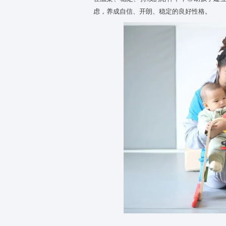
文化浸润，安全且有温度
3
环境是无声的教育。京学爱尔福
一切安全隐患，打造安全、舒心
同时，中心环境设计深度融入中
目染、潜移默化感受传统文化的
积极回应，建立高质量亲
4
0-3岁宝宝最需要的是被看见、
异与情绪需求。保育人员以耐心
足，读懂孩子的哭闹、情绪、小
在温柔、稳定、持续的陪伴中，