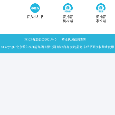
别？
造一流婴幼托
孩子没人带怎么办？1-
所好不好？
的爱尔福婴幼
宝妈创业开托儿所好不
？
好消息 | 京学家长大
一讲《怎么吃可以让孩
容错过
关注我们
心A座
官方公众号
官方视频号