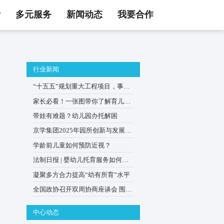
活
多元服务
新闻动态
我要合作
行业新闻
样引导
“十五五”规划重大工程项目
0–3岁婴幼儿家庭
家长必看！一张图带你了解
贴申领
带娃有难题？幼儿园办托解
京学集团2025年园所创新与
会在京举办
学龄前儿童如何预防近视？
法制日报 | 婴幼儿托育服务
普惠优质？
凝聚多方合力提高“幼有所育