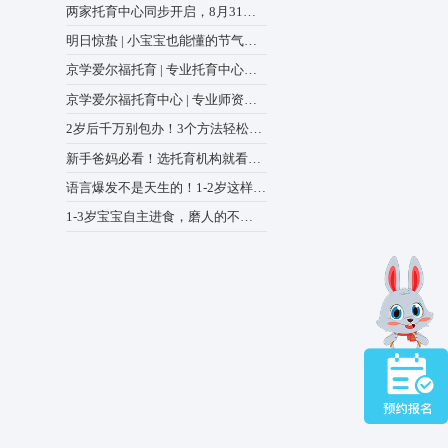
全国政协召开双周协商座谈会
多家长也担心，这样会
绕“建立健全生育支持政策体
中心动态
商议政 王沪宁主持
两家托育中心同步开启，8月3
前预报名登记，解锁专属福
明日惊蛰 | 小宝宝也能懂的
验课
蒙绘本，爸妈快收藏
京学爱尔福托育 | 专业托育
助力宝宝全面发展
京学爱尔福托育中心 | 专业
来到全新的集体环境。
懂宝宝，更懂家长的心
2岁后千万别包办！3个方法
出生活“小能手”
新手爸妈必看！选托育机构
“家的安全感”。
8点，少走90%弯路
语言爆发不是天生的！1-2岁
练，表达力甩开同龄人
1-3岁宝宝自主进食，磨人的
绪、缓解紧张，帮助宝
是“学不会”，而是踩错坑