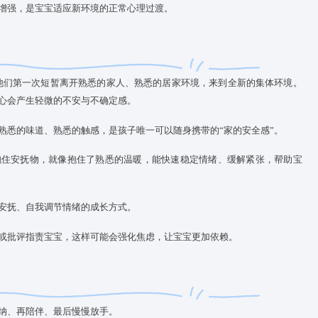
活，托育机构通常会建议家长给宝宝带个熟悉的安抚物。可是很
强，以后不好戒掉呢？
赖较之前有所增强，是宝宝适应新环境的正常心理过渡。
敏感。入托是他们第一次短暂离开熟悉的家人、熟悉的居家环境，
同伴，宝宝内心会产生轻微的不安与不确定感。
）带着家里熟悉的味道、熟悉的触感，是孩子唯一可以随身携带的
生的时候，抱住安抚物，就像抱住了熟悉的温暖，能快速稳定情
，是宝宝自我安抚、自我调节情绪的成长方式。