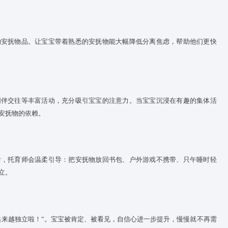
宝使用安抚物或批评指责宝宝，这样可能会强化焦虑，让宝宝更加
慢脱敏
序渐进，先接纳、再陪伴、最后慢慢放手。
足的适应期
宝携带自己的安抚物品。让宝宝带着熟悉的安抚物能大幅降低分
意力
动、绘本、同伴交往等丰富活动，充分吸引宝宝的注意力。当宝
自然会减少对安抚物的依赖。