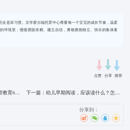
成
、情绪稳定后，托育师会温柔引导：把安抚物放回书包、户外游
让宝宝慢慢独立。
肯定
勇敢！”“你越来越独立啦！”。宝宝被肯定、被看见，自信心进一
的伙伴，并不完全是坏习惯。京学爱尔福托育中心尊重每一个宝宝
充满爱与包容的环境里，慢慢摆脱依赖、建立自信，勇敢拥抱独