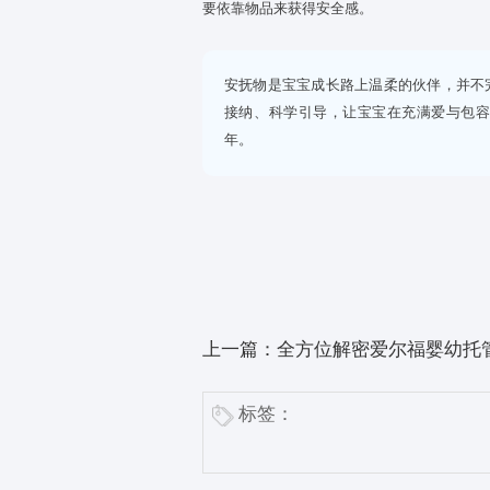
3
循序渐进脱敏，不急于求
待宝宝完全适应托育机构的生活
轻陪伴。一点点减少依赖场景，
4
家托同步，多给宝宝情绪
家长在家多鼓励宝宝：“你今天很
要依靠物品来获得安全感。
安抚物是宝宝成长路上温柔
接纳、科学引导，让宝宝在
年。