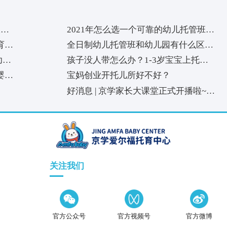
福婴幼托管教育6大
下一篇：
幼儿早期阅读，应
读？
分
管教育6大特
2021年怎么选一个可
盟品牌？
福婴幼托育中
全日制幼儿托管班和幼