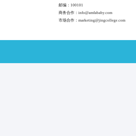
心，快速加盟福利来了！
6大立体服务体系 帮您打
管中心
从办到管，你不得不知道
托育中心8大优势！
托育中心加盟该如何选择
联系我们
400-689-2598
电话：
地址：
北京市朝阳区北辰世纪中
1233，京学集团
邮编：100101