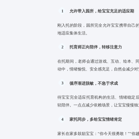
家长不要因为心急，直接禁止宝
科学引导，温柔接纳，慢
想要宝宝慢慢脱离安抚物，要循
1
允许带入园所，给宝宝充
刚入托的阶段，园所完全允许宝
地适应集体生活。
2
托育师正向陪伴，转移注
在托期间，老师会通过游戏、互
动中，情绪愉悦、安全感充足，